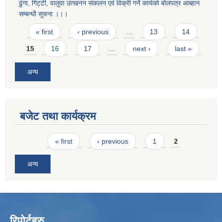
ढुंगा, गिट्टी, वालुवा उत्खनन संकलन एवं विक्री गर्ने कार्यकाे बाेलपत्र आब्हान
सम्बन्धी सूचना ।।।
Pages
« first
‹ previous
…
13
14
15
16
17
…
next ›
last »
अन्य
बजेट तथा कार्यक्रम
Pages
« first
‹ previous
1
2
अन्य
रिपोर्टहरु