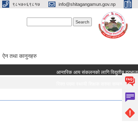
९८५७०६९८१७
info@shitagangamun.gov.np
Search form
Search
ऐन तथा कानुनहरु
आन्तरिक आय संकलनको लागि विद्युतीय दरभाउपत्र 
रिक्त पदमा स्थायी शिक्षक सरुवा सम्बन्धमा ।।।
रिक्त पदमा स्थायी शिक्षक सरुवा सम्बन्धमा ।।।