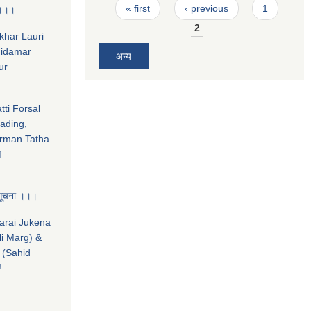
Pages
« first
‹ previous
1
ा ।।।
2
hkhar Lauri
midamar
अन्य
ur
tti Forsal
ading,
rman Tatha
f
 सूचना ।।।
marai Jukena
li Marg) &
 (Sahid
!