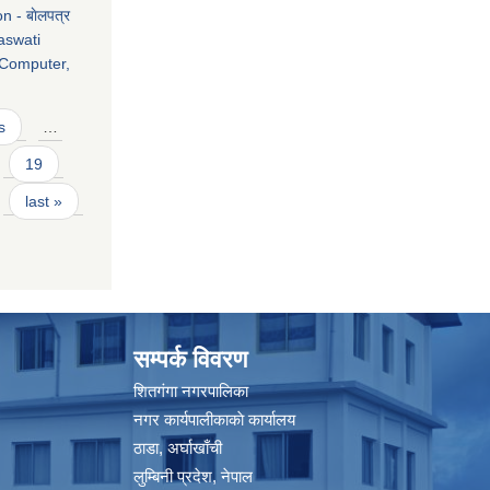
 - बाेलपत्र
raswati
 Computer,
s
…
19
last »
सम्पर्क विवरण
शितगंगा नगरपालिका
नगर कार्यपालीकाकाे कार्यालय
ठाडा, अर्घाखाँची
लुम्बिनी प्रदेश, नेपाल