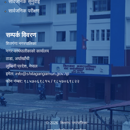
सार्वजनिक सुनुवाई
सार्वजनिक परीक्षण
सम्पर्क विवरण
शितगंगा नगरपालिका
नगर कार्यपालीकाकाे कार्यालय
ठाडा, अर्घाखाँची
लुम्बिनी प्रदेश, नेपाल
इमेल:
info@shitagangamun.gov.np
फोन नंम्बर: ९८५७०६९८१५ / ९८५७०६९८२२
© 2026 शितगंगा नगरपालिका