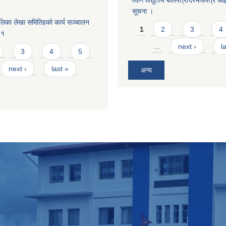
लागि विद्युतीय बोलपत्र/दरभाउपत्र आह्व
सूचना ।
लिका लेखा समितिहको कार्य सञ्चालन
Pages
1
2
3
4
८१
…
next ›
l
3
4
5
next ›
last »
अन्य