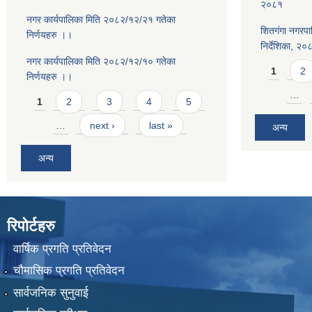
२०८१
नगर कार्यपालिका मिति २०८२/१२/२१ गतेका
शितगंगा नगरपा
निर्णयहरु ।।
निर्देशिका, २०
नगर कार्यपालिका मिति २०८२/१२/१० गतेका
Pages
1
2
निर्णयहरु ।।
Pages
…
1
2
3
4
5
…
next ›
last »
अन्य
अन्य
रिपोर्टहरु
वार्षिक प्रगति प्रतिवेदन
चौमासिक प्रगति प्रतिवेदन
सार्वजनिक सुनुवाई