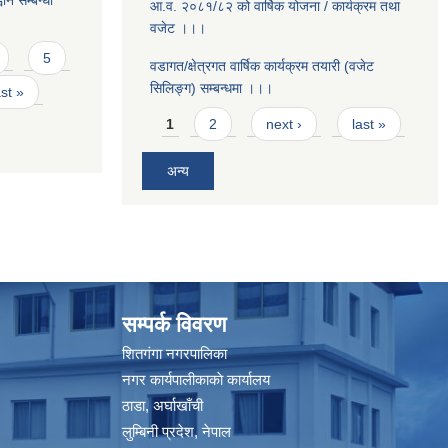
ान सम्बन्धी
आ.व. २०८१/८२ को वार्षिक योजना / कार्यक्रम तथा
वजेट ।।।
5
वडागत/क्षेत्रगत वार्षिक कार्यक्रम तयारी (वजेट
सिलिङ्ग) सम्बन्धमा ।।।
ast »
Pages
1
2
next ›
last »
अन्य
सम्पर्क विवरण
शितगंगा नगरपालिका
नगर कार्यपालीकाकाे कार्यालय
ठाडा, अर्घाखाँची
लुम्बिनी प्रदेश, नेपाल