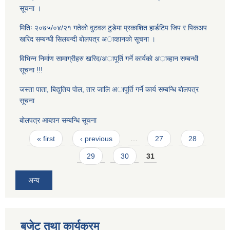
सूचना ।
मितिः २०७५/०४/२१ गतेकाे वुटवल टुडेमा प्रकाशित हार्डटिप जिप र पिकअप
खरिद सम्बन्धी सिलबन्दी बाेलपत्र अाव्हानकाे सूचना ।
विभिन्न निर्माण सामाग्रीहरु खरिद/अापूर्ति गर्ने कार्यकाे अाव्हान सम्बन्धी
सूचना !!!
जस्ता पाता, बिद्युतिय पाेल, तार जालि अापूर्ति गर्ने कार्य सम्बन्धि बाेलपत्र
सूचना
बोलपत्र आब्हान सम्बन्धि सूचना
Pages
« first
‹ previous
…
27
28
29
30
31
अन्य
बजेट तथा कार्यक्रम