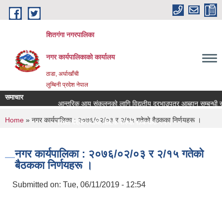
Skip to main content
शितगंगा नगरपालिका
नगर कार्यपालिकाकाे कार्यालय
ठाडा, अर्घाखाँची
लुम्बिनी प्रदेश नेपाल
समाचार
आन्तरिक आय संकलनको लागि विद्युतीय दरभाउपत्र आब्हान सम्बन्धी सू
You are here
Home
» नगर कार्यपालिका : २०७६/०२/०३ र २/१५ गतेकाे बैठकका निर्णयहरू ।
रिक्त पदमा स्थायी शिक्षक सरुवा सम्बन्धमा ।।।
रिक्त पदमा स्थायी शिक्षक सरुवा सम्बन्धमा ।।।
नगर कार्यपालिका : २०७६/०२/०३ र २/१५ गतेकाे
बैठकका निर्णयहरू ।
Submitted on:
Tue, 06/11/2019 - 12:54