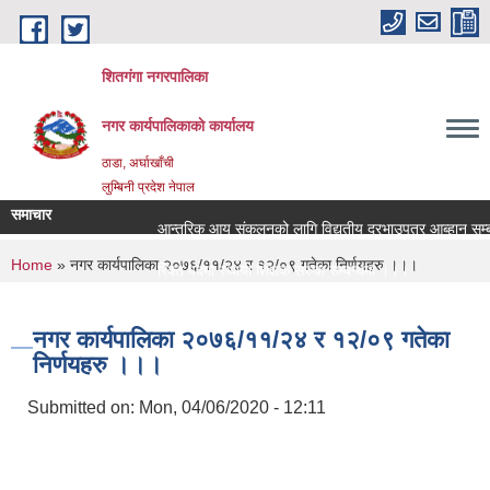
Skip to main content
शितगंगा नगरपालिका
नगर कार्यपालिकाकाे कार्यालय
ठाडा, अर्घाखाँची
लुम्बिनी प्रदेश नेपाल
समाचार
आन्तरिक आय संकलनको लागि विद्युतीय दरभाउपत्र आब्हान सम्बन्
You are here
Home
» नगर कार्यपालिका २०७६/११/२४ र १२/०९ गतेका निर्णयहरु ।।।
रिक्त पदमा स्थायी शिक्षक सरुवा सम्बन्धमा ।।।
रिक्त पदमा स्थायी शिक्षक सरुवा सम्बन्धमा ।।।
नगर कार्यपालिका २०७६/११/२४ र १२/०९ गतेका
निर्णयहरु ।।।
Submitted on:
Mon, 04/06/2020 - 12:11