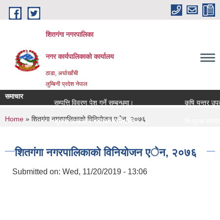
Skip to main content
शितगंगा नगरपालिका
नगर कार्यपालिकाकाे कार्यालय
ठाडा, अर्घाखाँची
लुम्बिनी प्रदेश नेपाल
समाचार
सम्पत्ति विवरण पेश गर्ने सम्बन्धमा।
कृषि यन्त्र उपकर
You are here
Home
» शितगंगा नगरपालिकाकाे विनियाेजन एेन, २०७६
सूचना प्रकाशन गरिएको सम्बन्धमा ।।।
नि:शुल्क मनोसामा
सामाजिक सुरक्षा भत्ता नविकरण सम्बन्धी सूचना ।।।
राजश्व संकलन कार
शितगंगा नगरपालिकाकाे विनियाेजन एेन, २०७६
Submitted on:
Wed, 11/20/2019 - 13:06