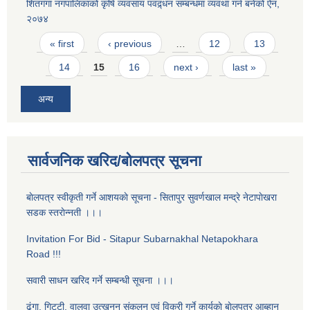
शितगंगा नगपालिकाको कृषि व्यवसाय पवद्र्धन सम्बन्धमा व्यवथा गर्न बनेको ऐन,
२०७४
Pages
« first
‹ previous
…
12
13
14
15
16
next ›
last »
अन्य
सार्वजनिक खरिद/बोलपत्र सूचना
बाेलपत्र स्वीकृती गर्ने आशयकाे सूचना - सितापुर सुवर्णखाल मन्द्रे नेटापाेखरा
सडक स्तराेन्नती ।।।
Invitation For Bid - Sitapur Subarnakhal Netapokhara
Road !!!
सवारी साधन खरिद गर्ने सम्बन्धी सूचना ।।।
ढुंगा, गिट्टी, वालुवा उत्खनन संकलन एवं विक्री गर्ने कार्यकाे बाेलपत्र आब्हान