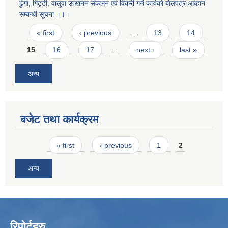
ढुंगा, गिट्टी, वालुवा उत्खनन संकलन एवं विक्री गर्ने कार्यकाे बाेलपत्र आब्हान
सम्बन्धी सूचना ।।।
Pages
« first
‹ previous
…
13
14
15
16
17
…
next ›
last »
अन्य
बजेट तथा कार्यक्रम
Pages
« first
‹ previous
1
2
अन्य
रिपोर्टहरु