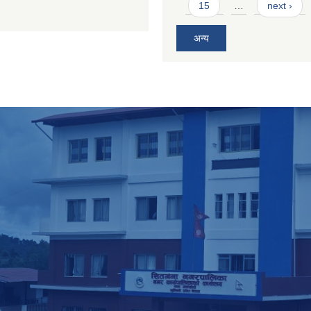
15
…
next ›
अन्य