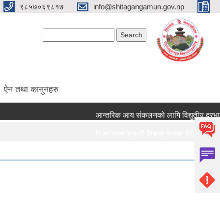
९८५७०६९८१७
info@shitagangamun.gov.np
Search form
Search
ऐन तथा कानुनहरु
आन्तरिक आय संकलनको लागि विद्युतीय दरभाउपत्
रिक्त पदमा स्थायी शिक्षक सरुवा सम्बन्धमा ।।।
रिक्त पदमा स्थायी शिक्षक सरुवा सम्बन्धमा ।।।