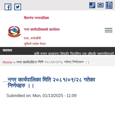
Skip to main content
शितगंगा नगरपालिका
नगर कार्यपालिकाकाे कार्यालय
ठाडा, अर्घाखाँची
लुम्बिनी प्रदेश नेपाल
समाचार
कृषि यन्त्र उपकरण/ विषादी/ भिटामिन/ पशु औषधी/ सामग्रीहरुको बज
You are here
Home
» नगर कार्यपालिका मिति २०८१/०९/२८ गतेका निर्णयहरु ।।
नि:शुल्क मनोसामाजिक परामर्श सेवा सम्बन्धमा ।।।
राजश्व संकलन कार्य बन्द हुने सम्बन्धी जरुरी सूचना ।।।
नगर कार्यपालिका मिति २०८१/०९/२८ गतेका
निर्णयहरु ।।
Submitted on:
Mon, 01/13/2025 - 11:09