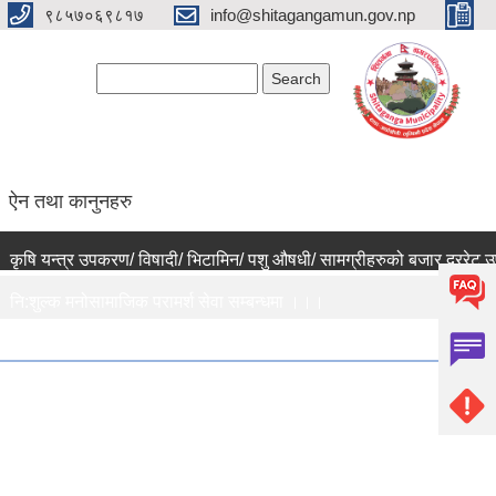
९८५७०६९८१७
info@shitagangamun.gov.np
Search form
Search
ऐन तथा कानुनहरु
षि यन्त्र उपकरण/ विषादी/ भिटामिन/ पशु औषधी/ सामग्रीहरुको बजार दररेट उपलब
:शुल्क मनोसामाजिक परामर्श सेवा सम्बन्धमा ।।।
जश्व संकलन कार्य बन्द हुने सम्बन्धी जरुरी सूचना ।।।