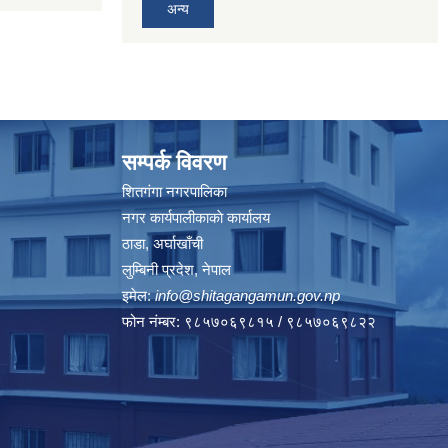
अन्य
सम्पर्क विवरण
शितगंगा नगरपालिका
नगर कार्यपालीकाकाे कार्यालय
ठाडा, अर्घाखाँची
लुम्बिनी प्रदेश, नेपाल
इमेल:
info@shitagangamun.gov.np
फोन नंम्बर: ९८५७०६९८१५ / ९८५७०६९८२२