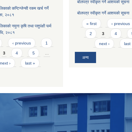
बोलपत्र स्वीकृत गर्ने आशयको सूचना
िकाको कन्टिन्जेन्सी रकम खर्च गर्ने
बोलपत्र स्वीकृत गर्ने आशयको सूचना
शिका, २०८१
Pages
« first
‹ previous
िकाको नमुना कृषि तथा पशुपंक्षी फर्म
िधि, २०८१
2
3
4
‹ previous
1
next ›
last
3
4
5
…
अन्य
next ›
last »