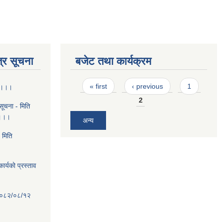
्र सूचना
बजेट तथा कार्यक्रम
Pages
« first
‹ previous
1
ा ।।।
2
ूचना - मिति
 ।।।
अन्य
 मिति
ार्यको प्रस्ताव
ि २०८२/०८/१२