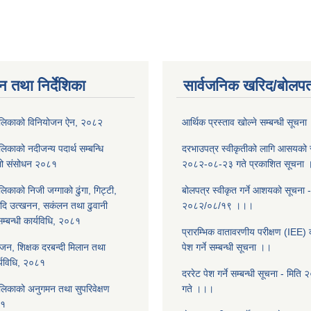
न तथा निर्देशिका
सार्वजनिक खरिद/बोलपत
ालिकाको विनियोजन ऐन, २०८२
आर्थिक प्रस्ताव खोल्ने सम्बन्धी सूचन
िकाको नदीजन्य पदार्थ सम्बन्धि
दरभाउपत्र स्वीकृतीको लागि आसयको स
िलो संसोधन २०८१
२०८२-०८-२३ गते प्रकाशित सूचना
िकाको निजी जग्गाको ढुंगा, गिट्टी,
बोलपत्र स्वीकृत गर्ने आशयको सूचना -
आदि उत्खनन, सकंलन तथा ढुवानी
२०८२/०८/१९ ।।।
 सम्बन्धी कार्यविधि, २०८१
प्रारम्भिक वातावरणीय परीक्षण (IEE) क
ोजन, शिक्षक दरबन्दी मिलान तथा
पेश गर्ने सम्बन्धी सूचना ।।
र्यविधि, २०८१
दररेट पेश गर्ने सम्बन्धी सूचना - मित
लिकाको अनुगमन तथा सुपरिवेक्षण
गते ।।।
८१