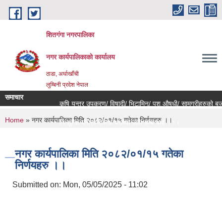
Skip to main content
शितगंगा नगरपालिका
नगर कार्यपालिकाकाे कार्यालय
ठाडा, अर्घाखाँची
लुम्बिनी प्रदेश नेपाल
समाचार
कृषि यन्त्र उपकरण/ विषादी/ भिटामिन/ पशु औषधी/ सामग्रीहरुको बजार
You are here
Home
» नगर कार्यपालिका मिति २०८२/०१/१५ गतेका निर्णयहरु ।।
नि:शुल्क मनोसामाजिक परामर्श सेवा सम्बन्धमा ।।।
राजश्व संकलन कार्य बन्द हुने सम्बन्धी जरुरी सूचना ।।।
नगर कार्यपालिका मिति २०८२/०१/१५ गतेका
निर्णयहरु ।।
Submitted on:
Mon, 05/05/2025 - 11:02