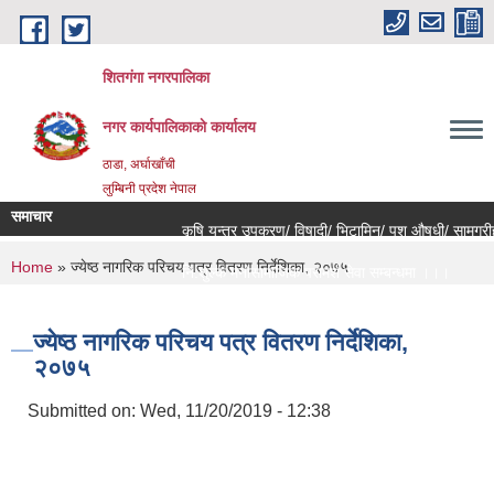
Skip to main content
शितगंगा नगरपालिका
नगर कार्यपालिकाकाे कार्यालय
ठाडा, अर्घाखाँची
लुम्बिनी प्रदेश नेपाल
समाचार
कृषि यन्त्र उपकरण/ विषादी/ भिटामिन/ पशु औषधी/ सामग्रीहर
You are here
Home
» ज्येष्ठ नागरिक परिचय पत्र वितरण निर्देशिका, २०७५
नि:शुल्क मनोसामाजिक परामर्श सेवा सम्बन्धमा ।।।
राजश्व संकलन कार्य बन्द हुने सम्बन्धी जरुरी सूचना ।।।
ज्येष्ठ नागरिक परिचय पत्र वितरण निर्देशिका,
२०७५
Submitted on:
Wed, 11/20/2019 - 12:38