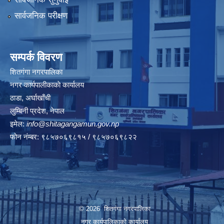
सार्वजनिक परीक्षण
सम्पर्क विवरण
शितगंगा नगरपालिका
नगर कार्यपालीकाकाे कार्यालय
ठाडा, अर्घाखाँची
लुम्बिनी प्रदेश, नेपाल
इमेल:
info@shitagangamun.gov.np
फोन नंम्बर: ९८५७०६९८१५ / ९८५७०६९८२२
© 2026 शितगंगा नगरपालिका
नगर कार्यपालिकाकाे कार्यालय