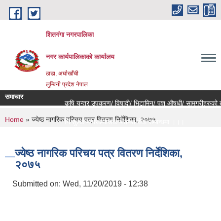
Skip to main content
शितगंगा नगरपालिका
नगर कार्यपालिकाकाे कार्यालय
ठाडा, अर्घाखाँची
लुम्बिनी प्रदेश नेपाल
समाचार
कृषि यन्त्र उपकरण/ विषादी/ भिटामिन/ पशु औषधी/ सामग्रीहरुको बज
You are here
Home
» ज्येष्ठ नागरिक परिचय पत्र वितरण निर्देशिका, २०७५
नि:शुल्क मनोसामाजिक परामर्श सेवा सम्बन्धमा ।।।
राजश्व संकलन कार्य बन्द हुने सम्बन्धी जरुरी सूचना ।।।
ज्येष्ठ नागरिक परिचय पत्र वितरण निर्देशिका,
२०७५
Submitted on:
Wed, 11/20/2019 - 12:38