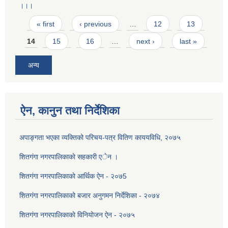
।।।
Pages
« first
‹ previous
…
12
13
14
15
16
…
next ›
last »
अन्य
ऐन, कानुन तथा निर्देशिका
अपाङ्गता भएका व्यक्तिको परिचय-पत्र वितिण काययविधि, २०७५
शितगंगा नगरपालिकाकाे सहकारी एेन ।
शितग‌ंगा नगरपालिकाकाे आर्थिक ऐन - २०७5
शितगंगा नगरपालिकाको बजार अनुगमन निर्देशिका - २०७४
शितग‌ंगा नगरपालिकाकाे विनियोजन ऐन - २०७५