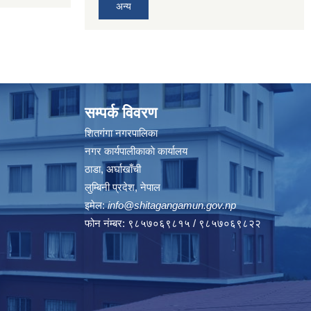
अन्य
सम्पर्क विवरण
शितगंगा नगरपालिका
नगर कार्यपालीकाकाे कार्यालय
ठाडा, अर्घाखाँची
लुम्बिनी प्रदेश, नेपाल
इमेल:
info@shitagangamun.gov.np
फोन नंम्बर: ९८५७०६९८१५ / ९८५७०६९८२२