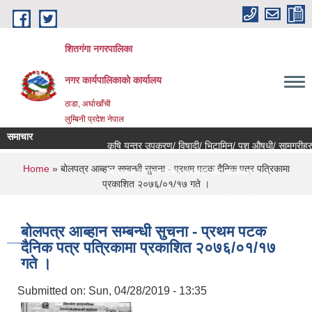
Skip to main content
शितगंगा नगरपालिका
नगर कार्यपालिकाकाे कार्यालय
ठाडा, अर्घाखाँची
लुम्बिनी प्रदेश नेपाल
समाचार
कृषि यन्त्र उपकरण/ विषादी/ भिटामिन/ पशु औषधी/ सामग्रीहरु
You are here
Home
» बाेलपत्र आब्हान सम्बन्धी सुचना - प्रथम पटक दैनिक पत्र पत्रिकामा
नि:शुल्क मनोसामाजिक परामर्श सेवा सम्बन्धमा ।।।
प्रकाशित २०७६/०१/१७ गते ।
राजश्व संकलन कार्य बन्द हुने सम्बन्धी जरुरी सूचना ।।।
बाेलपत्र आब्हान सम्बन्धी सुचना - प्रथम पटक
दैनिक पत्र पत्रिकामा प्रकाशित २०७६/०१/१७
गते ।
Submitted on:
Sun, 04/28/2019 - 13:35