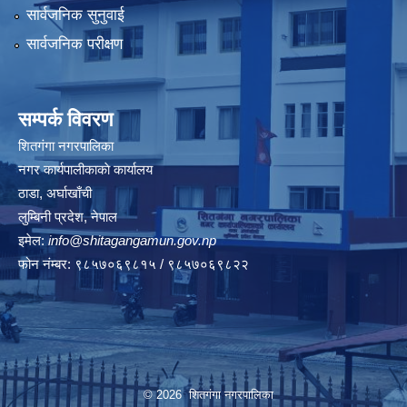
सार्वजनिक सुनुवाई
सार्वजनिक परीक्षण
सम्पर्क विवरण
शितगंगा नगरपालिका
नगर कार्यपालीकाकाे कार्यालय
ठाडा, अर्घाखाँची
लुम्बिनी प्रदेश, नेपाल
इमेल:
info@shitagangamun.gov.np
फोन नंम्बर: ९८५७०६९८१५ / ९८५७०६९८२२
© 2026 शितगंगा नगरपालिका