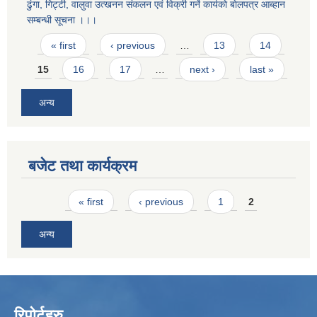
ढुंगा, गिट्टी, वालुवा उत्खनन संकलन एवं विक्री गर्ने कार्यकाे बाेलपत्र आब्हान
सम्बन्धी सूचना ।।।
Pages
« first
‹ previous
…
13
14
15
16
17
…
next ›
last »
अन्य
बजेट तथा कार्यक्रम
Pages
« first
‹ previous
1
2
अन्य
रिपोर्टहरु