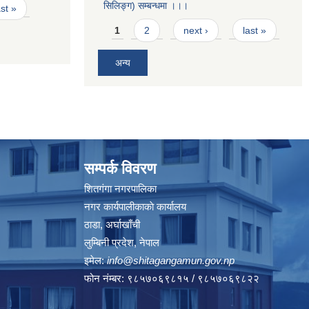
सिलिङ्ग) सम्बन्धमा ।।।
ast »
Pages
1
2
next ›
last »
अन्य
सम्पर्क विवरण
शितगंगा नगरपालिका
नगर कार्यपालीकाकाे कार्यालय
ठाडा, अर्घाखाँची
लुम्बिनी प्रदेश, नेपाल
इमेल:
info@shitagangamun.gov.np
फोन नंम्बर: ९८५७०६९८१५ / ९८५७०६९८२२