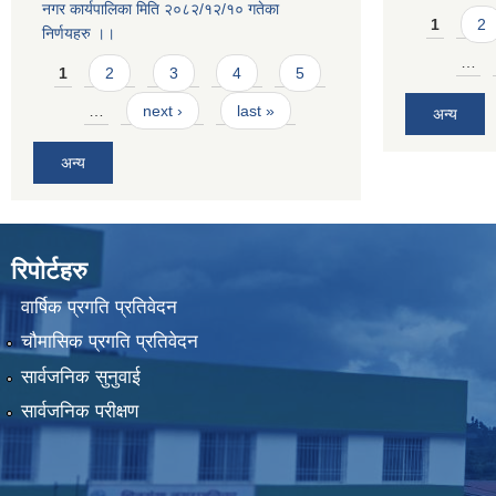
नगर कार्यपालिका मिति २०८२/१२/१० गतेका
Pages
1
2
निर्णयहरु ।।
Pages
…
1
2
3
4
5
…
next ›
last »
अन्य
अन्य
रिपोर्टहरु
वार्षिक प्रगति प्रतिवेदन
चौमासिक प्रगति प्रतिवेदन
सार्वजनिक सुनुवाई
सार्वजनिक परीक्षण