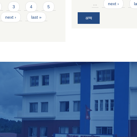
…
next ›
l
3
4
5
next ›
last »
अन्य