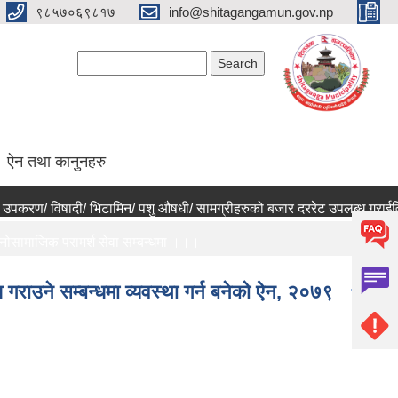
९८५७०६९८१७
info@shitagangamun.gov.np
Search form
Search
ऐन तथा कानुनहरु
करण/ विषादी/ भिटामिन/ पशु औषधी/ सामग्रीहरुको बजार दररेट उपलब्ध गराईदिने 
माजिक परामर्श सेवा सम्बन्धमा ।।।
ार्य बन्द हुने सम्बन्धी जरुरी सूचना ।।।
गराउने सम्बन्धमा व्यवस्था गर्न बनेको ऐन, २०७९