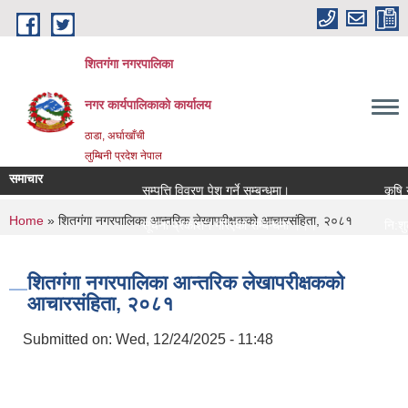
Skip to main content
शितगंगा नगरपालिका
नगर कार्यपालिकाकाे कार्यालय
ठाडा, अर्घाखाँची
लुम्बिनी प्रदेश नेपाल
समाचार
सम्पत्ति विवरण पेश गर्ने सम्बन्धमा।
कृषि यन
You are here
Home
» शितगंगा नगरपालिका आन्तरिक लेखापरीक्षकको आचारसंहिता, २०८१
सूचना प्रकाशन गरिएको सम्बन्धमा ।।।
नि:शुल्
सामाजिक सुरक्षा भत्ता नविकरण सम्बन्धी सूचना ।।।
राजश्व स
शितगंगा नगरपालिका आन्तरिक लेखापरीक्षकको
आचारसंहिता, २०८१
Submitted on:
Wed, 12/24/2025 - 11:48