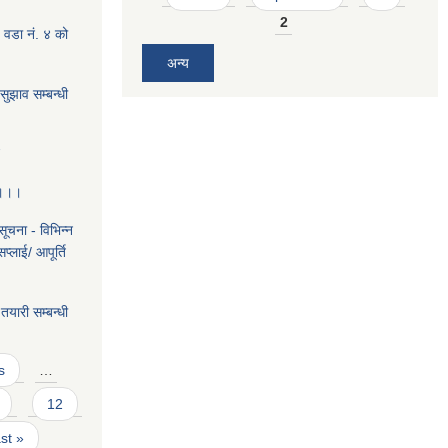
2
 वडा न‌ं. ४ को
अन्य
ुझाव सम्बन्धी
7
 ।।।
ूचना - विभिन्न
्लाई/ आपूर्ति
यारी सम्बन्धी
s
…
12
ast »