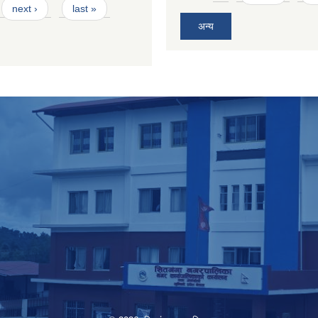
next ›
last »
अन्य