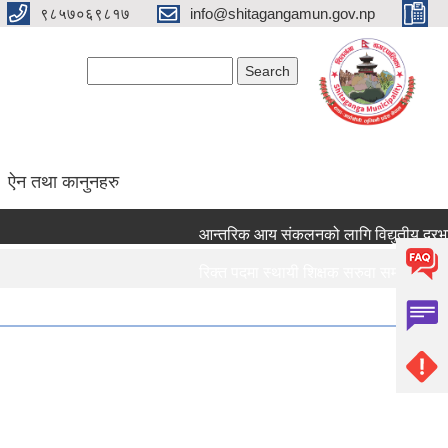
९८५७०६९८१७
info@shitagangamun.gov.np
Search form
Search
ऐन तथा कानुनहरु
आन्तरिक आय संकलनको लागि विद्युतीय दरभाउपत
रिक्त पदमा स्थायी शिक्षक सरुवा सम्बन्धमा ।।।
रिक्त पदमा स्थायी शिक्षक सरुवा सम्बन्धमा ।।।