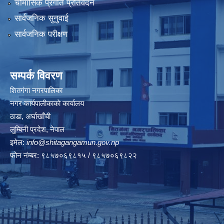
चौमासिक प्रगति प्रतिवेदन
सार्वजनिक सुनुवाई
सार्वजनिक परीक्षण
सम्पर्क विवरण
शितगंगा नगरपालिका
नगर कार्यपालीकाकाे कार्यालय
ठाडा, अर्घाखाँची
लुम्बिनी प्रदेश, नेपाल
इमेल:
info@shitagangamun.gov.np
फोन नंम्बर: ९८५७०६९८१५ / ९८५७०६९८२२