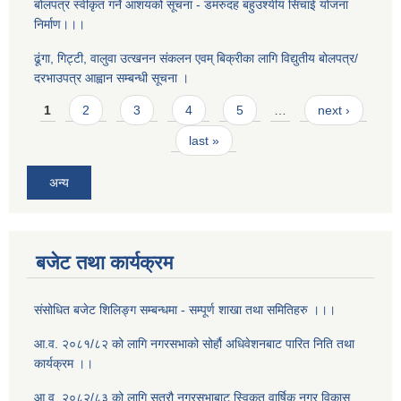
बोलपत्र स्वीकृत गर्ने आशयको सूचना - डमरुदह बहुउश्यीय सिंचाई योजना
निर्माण।।।
ढूंगा, गिट्टी, वालुवा उत्खनन संकलन एवम् बिक्रीका लागि विद्युतीय बोलपत्र/
दरभाउपत्र आह्वान सम्बन्धी सूचना ।
Pages
1
2
3
4
5
…
next ›
last »
अन्य
बजेट तथा कार्यक्रम
संसोधित बजेट शिलिङ्ग सम्बन्धमा - सम्पूर्ण शाखा तथा समितिहरु ।।।
आ.व. २०८१/८२ को लागि नगरसभाको सोर्हौ अधिवेशनबाट पारित निति तथा
कार्यक्रम ।।
आ.व. २०८२/८३ को लागि सत्रौ नगरसभाबाट स्विकृत वार्षिक नगर विकास