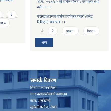
ान सम्बन्धी
आ.व. २०८१/८२ को वार्षिक योजना / कार्यक्रम तथा
वजेट ।।।
5
वडागत/क्षेत्रगत वार्षिक कार्यक्रम तयारी (वजेट
सिलिङ्ग) सम्बन्धमा ।।।
ast »
Pages
1
2
next ›
last »
अन्य
सम्पर्क विवरण
शितगंगा नगरपालिका
नगर कार्यपालीकाकाे कार्यालय
ठाडा, अर्घाखाँची
लुम्बिनी प्रदेश, नेपाल