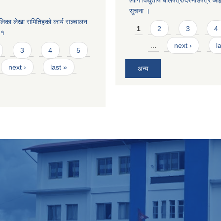
लागि विद्युतीय बोलपत्र/दरभाउपत्र आह्व
सूचना ।
लिका लेखा समितिहको कार्य सञ्चालन
Pages
1
2
3
4
८१
…
next ›
l
3
4
5
next ›
last »
अन्य