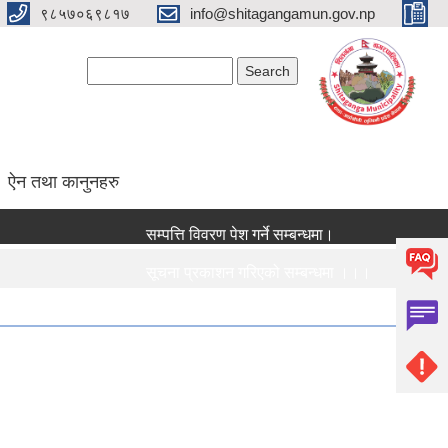
९८५७०६९८१७
info@shitagangamun.gov.np
Search form
Search
ऐन तथा कानुनहरु
सम्पत्ति विवरण पेश गर्ने सम्बन्धमा।
कृष
सूचना प्रकाशन गरिएको सम्बन्धमा ।।।
नि:
सामाजिक सुरक्षा भत्ता नविकरण सम्बन्धी सूचना ।।।
राज