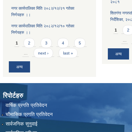
२०८१
नगर कार्यपालिका मिति २०८२/१२/२१ गतेका
शितगंगा नगरपा
निर्णयहरु ।।
निर्देशिका, २०
नगर कार्यपालिका मिति २०८२/१२/१० गतेका
Pages
1
2
निर्णयहरु ।।
Pages
…
1
2
3
4
5
…
next ›
last »
अन्य
अन्य
रिपोर्टहरु
वार्षिक प्रगति प्रतिवेदन
चौमासिक प्रगति प्रतिवेदन
सार्वजनिक सुनुवाई