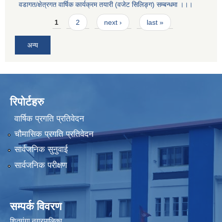
वडागत/क्षेत्रगत वार्षिक कार्यक्रम तयारी (वजेट सिलिङ्ग) सम्बन्धमा ।।।
Pages
1
2
next ›
last »
अन्य
रिपोर्टहरु
वार्षिक प्रगति प्रतिवेदन
चौमासिक प्रगति प्रतिवेदन
सार्वजनिक सुनुवाई
सार्वजनिक परीक्षण
सम्पर्क विवरण
शितगंगा नगरपालिका