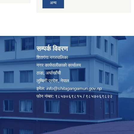
अन्य
सम्पर्क विवरण
शितगंगा नगरपालिका
नगर कार्यपालीकाकाे कार्यालय
ठाडा, अर्घाखाँची
लुम्बिनी प्रदेश, नेपाल
इमेल:
info@shitagangamun.gov.np
फोन नंम्बर: ९८५७०६९८१५ / ९८५७०६९८२२