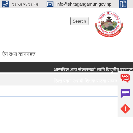
९८५७०६९८१७
info@shitagangamun.gov.np
Search form
Search
ऐन तथा कानुनहरु
आन्तरिक आय संकलनको लागि विद्युतीय दरभाउपत्र 
रिक्त पदमा स्थायी शिक्षक सरुवा सम्बन्धमा ।।।
रिक्त पदमा स्थायी शिक्षक सरुवा सम्बन्धमा ।।।