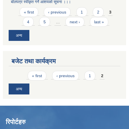
बोलपत्र स्वीकृत गर्ने आशयको सूचना ।।।
Pages
« first
‹ previous
1
2
3
4
5
…
next ›
last »
अन्य
बजेट तथा कार्यक्रम
Pages
« first
‹ previous
1
2
अन्य
रिपोर्टहरु