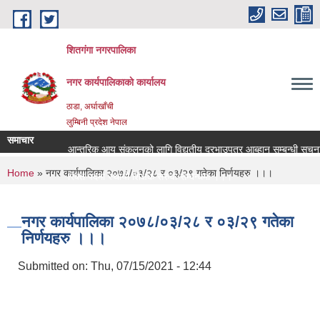
Skip to main content
शितगंगा नगरपालिका
नगर कार्यपालिकाकाे कार्यालय
ठाडा, अर्घाखाँची
लुम्बिनी प्रदेश नेपाल
समाचार
आन्तरिक आय संकलनको लागि विद्युतीय दरभाउपत्र आब्हान सम्बन्धी सूचना
You are here
Home
» नगर कार्यपालिका २०७८/०३/२८ र ०३/२९ गतेका निर्णयहरु ।।।
रिक्त पदमा स्थायी शिक्षक सरुवा सम्बन्धमा ।।।
रिक्त पदमा स्थायी शिक्षक सरुवा सम्बन्धमा ।।।
नगर कार्यपालिका २०७८/०३/२८ र ०३/२९ गतेका
निर्णयहरु ।।।
Submitted on:
Thu, 07/15/2021 - 12:44