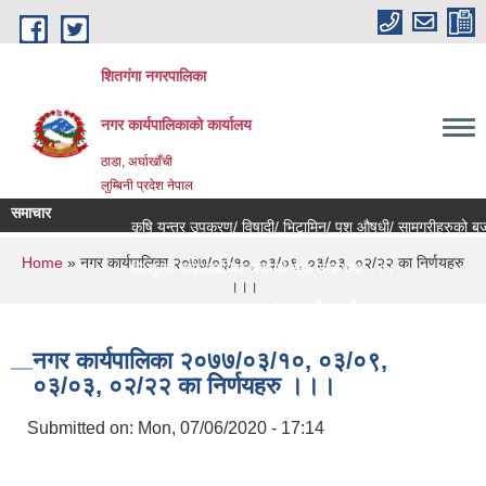
Skip to main content
शितगंगा नगरपालिका
नगर कार्यपालिकाकाे कार्यालय
ठाडा, अर्घाखाँची
लुम्बिनी प्रदेश नेपाल
समाचार
कृषि यन्त्र उपकरण/ विषादी/ भिटामिन/ पशु औषधी/ सामग्रीहरुको बजार
You are here
Home
» नगर कार्यपालिका २०७७/०३/१०, ०३/०९, ०३/०३, ०२/२२ का निर्णयहरु
नि:शुल्क मनोसामाजिक परामर्श सेवा सम्बन्धमा ।।।
।।।
राजश्व संकलन कार्य बन्द हुने सम्बन्धी जरुरी सूचना ।।।
नगर कार्यपालिका २०७७/०३/१०, ०३/०९,
०३/०३, ०२/२२ का निर्णयहरु ।।।
Submitted on:
Mon, 07/06/2020 - 17:14