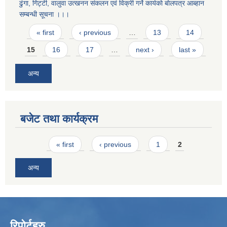
ढुंगा, गिट्टी, वालुवा उत्खनन संकलन एवं विक्री गर्ने कार्यकाे बाेलपत्र आब्हान
सम्बन्धी सूचना ।।।
Pages
« first
‹ previous
…
13
14
15
16
17
…
next ›
last »
अन्य
बजेट तथा कार्यक्रम
Pages
« first
‹ previous
1
2
अन्य
रिपोर्टहरु