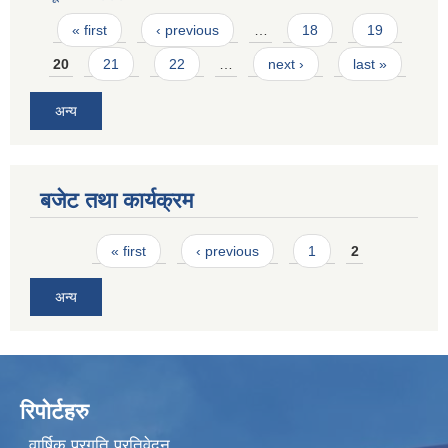
Pages
« first
‹ previous
…
18
19
20
21
22
…
next ›
last »
अन्य
बजेट तथा कार्यक्रम
Pages
« first
‹ previous
1
2
अन्य
रिपोर्टहरु
वार्षिक प्रगति प्रतिवेदन