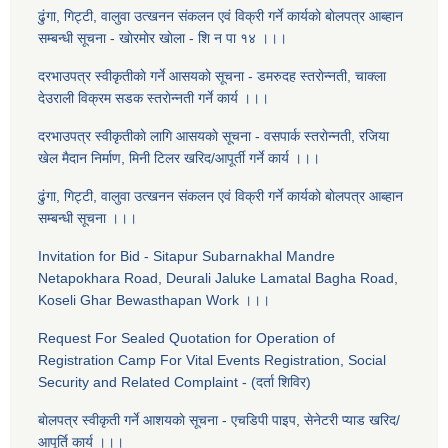
ढुंगा, गिट्टी, वालुवा उत्खनन संकलन एवं विक्री गर्ने कार्यकाे बाेलपत्र आब्हान
सम्बन्धी सूचना - खाेरमाेर खाेला - शि‍ न पा १४ ।।।
दरभाउपत्र स्वीकृतीकाे गर्ने आसयकाे सूचना - डमरुदह स्तराेन्नती, चाक्ला
देउराली विक्रम सडक स्तराेन्नती गर्ने कार्य ।।।
दरभाउपत्र स्वीकृतीकाे लागि आसयकाे सूचना - वसपार्क स्तराेन्नती, रजिया
खेल मैदान निर्माण, मिनी टिलर खरिद/आपूर्ती गर्ने कार्य ।।।
ढुंगा, गिट्टी, वालुवा उत्खनन संकलन एवं विक्री गर्ने कार्यकाे बाेलपत्र आब्हान
सम्बन्धी सूचना ।।।
Invitation for Bid - Sitapur Subarnakhal Mandre
Netapokhara Road, Deurali Jaluke Lamatal Bagha Road,
Koseli Ghar Bewasthapan Work ।।।
Request For Sealed Quotation for Operation of
Registration Camp For Vital Events Registration, Social
Security and Related Complaint - (दर्ता शिविर)
बाेलपत्र स्वीकृती गर्ने आशयकाे सूचना - एचडिपी पाइप, सेनेटरी प्याड खरिद/
आपूर्ति कार्य ।।।