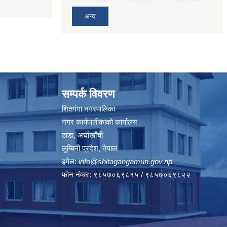
अन्य
सम्पर्क विवरण
शितगंगा नगरपालिका
नगर कार्यपालीकाकाे कार्यालय
ठाडा, अर्घाखाँची
लुम्बिनी प्रदेश, नेपाल
इमेल:
info@shitagangamun.gov.np
फोन नंम्बर: ९८५७०६९८१५ / ९८५७०६९८२२