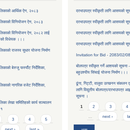
ालिकाको आर्थिक ऐन, २०८३
दरभाउपत्र स्वीकृती लागि आसयको स
ालिकाको विनियोजन ऐन, २०८३
दरभाउपत्र स्वीकृती लागि आसयको स
ालिकाको विनियोजन ऐन, २०८२ लाई
दरभाउपत्र स्वीकृती लागि आसयको स
नेको विधेयक ।।।
दरभाउपत्र स्वीकृती लागि आसयको स
लिकाको राजस्व सुधार योजना निर्माण
Invitation for Bid - 2083/02/0
बोलपत्र स्वीकृत गर्ने आशयको सूचना 
काको बेरुजु फर्स्यौट निर्देशिका,
बहुउश्यीय सिंचाई योजना निर्माण।।।
ढूंगा, गिट्टी, वालुवा उत्खनन संकलन ए
लिकाको नागरिक वजेट निर्देशिका,
लागि विद्युतीय बोलपत्र/दरभाउपत्र आह्व
सूचना ।
लिका लेखा समितिहको कार्य सञ्चालन
Pages
1
2
3
4
८१
…
next ›
l
3
4
5
next ›
last »
अन्य