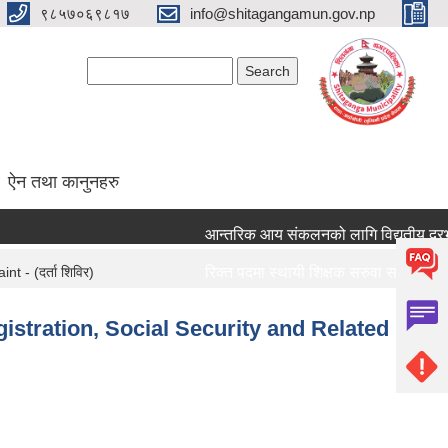
९८५७०६९८१७
info@shitagangamun.gov.np
Search form
Search
ऐन तथा कानुनहरु
आन्तरिक आय संकलनको लागि विद्युतीय दरभाउप
- (दर्ता शिविर)
रिक्त पदमा स्थायी शिक्षक सरुवा सम्बन्धमा ।।
रिक्त पदमा स्थायी शिक्षक सरुवा सम्बन्धमा ।।
istration, Social Security and Related