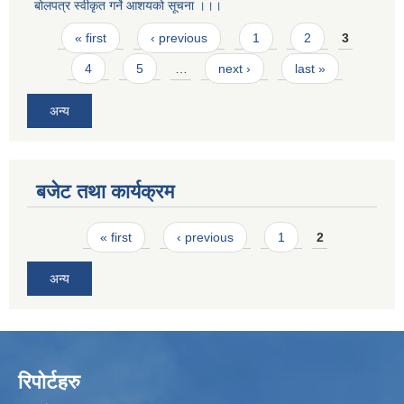
बोलपत्र स्वीकृत गर्ने आशयको सूचना ।।।
Pages
« first
‹ previous
1
2
3
4
5
…
next ›
last »
अन्य
बजेट तथा कार्यक्रम
Pages
« first
‹ previous
1
2
अन्य
रिपोर्टहरु