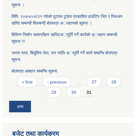
सूचना ।
मितिः २०७५/०४/२१ गतेकाे वुटवल टुडेमा प्रकाशित हार्डटिप जिप र पिकअप
खरिद सम्बन्धी सिलबन्दी बाेलपत्र अाव्हानकाे सूचना ।
विभिन्न निर्माण सामाग्रीहरु खरिद/अापूर्ति गर्ने कार्यकाे अाव्हान सम्बन्धी
सूचना !!!
जस्ता पाता, बिद्युतिय पाेल, तार जालि अापूर्ति गर्ने कार्य सम्बन्धि बाेलपत्र
सूचना
बोलपत्र आब्हान सम्बन्धि सूचना
Pages
« first
‹ previous
…
27
28
29
30
31
अन्य
बजेट तथा कार्यक्रम