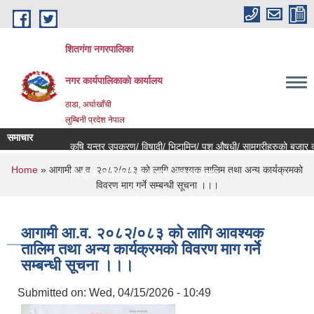
Skip to main content
शितगंगा नगरपालिका
नगर कार्यपालिकाकाे कार्यालय
ठाडा, अर्घाखाँची
लुम्बिनी प्रदेश नेपाल
समाचार
कृषि यन्त्र उपकरण/ विषादी/ भिटामिन/ पशु औषधी/ सामग्रीहरुको बजार दरर
You are here
Home
» आगामी आ.व. २०८२/०८३ को लागि आवश्यक तालिम तथा अन्य कार्यक्रमको
नि:शुल्क मनोसामाजिक परामर्श सेवा सम्बन्धमा ।।।
विवरण माग गर्ने सम्बन्धी सूचना ।।।
राजश्व संकलन कार्य बन्द हुने सम्बन्धी जरुरी सूचना ।।।
आगामी आ.व. २०८२/०८३ को लागि आवश्यक
तालिम तथा अन्य कार्यक्रमको विवरण माग गर्ने
सम्बन्धी सूचना ।।।
Submitted on:
Wed, 04/15/2026 - 10:49