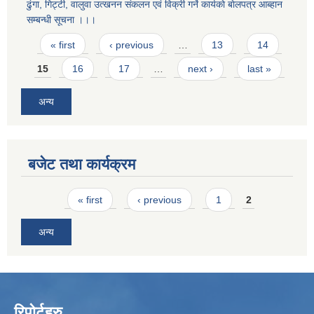
ढुंगा, गिट्टी, वालुवा उत्खनन संकलन एवं विक्री गर्ने कार्यकाे बाेलपत्र आब्हान
सम्बन्धी सूचना ।।।
Pages
« first
‹ previous
…
13
14
15
16
17
…
next ›
last »
अन्य
बजेट तथा कार्यक्रम
Pages
« first
‹ previous
1
2
अन्य
रिपोर्टहरु