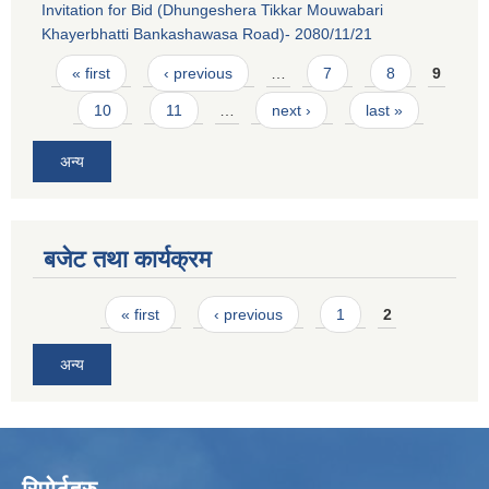
Invitation for Bid (Dhungeshera Tikkar Mouwabari
Khayerbhatti Bankashawasa Road)- 2080/11/21
Pages
« first
‹ previous
…
7
8
9
10
11
…
next ›
last »
अन्य
बजेट तथा कार्यक्रम
Pages
« first
‹ previous
1
2
अन्य