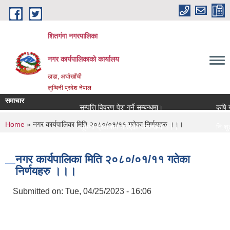
Skip to main content
शितगंगा नगरपालिका
नगर कार्यपालिकाकाे कार्यालय
ठाडा, अर्घाखाँची
लुम्बिनी प्रदेश नेपाल
समाचार
सम्पत्ति विवरण पेश गर्ने सम्बन्धमा।
कृषि यन्
You are here
Home
» नगर कार्यपालिका मिति २०८०/०१/११ गतेका निर्णयहरु ।।।
सूचना प्रकाशन गरिएको सम्बन्धमा ।।।
नि:शुल्क
सामाजिक सुरक्षा भत्ता नविकरण सम्बन्धी सूचना ।।।
राजश्व स
नगर कार्यपालिका मिति २०८०/०१/११ गतेका
निर्णयहरु ।।।
Submitted on:
Tue, 04/25/2023 - 16:06