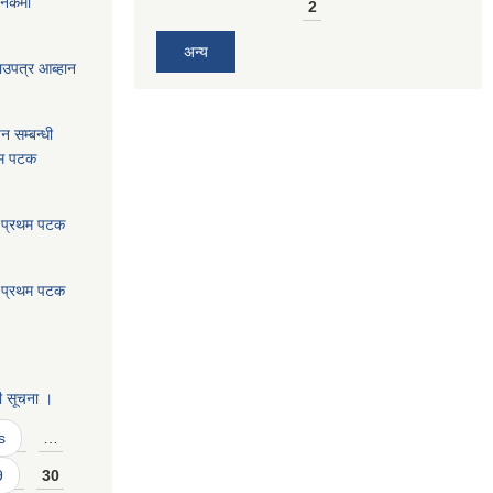
निकमा
2
अन्य
भाउपत्र आब्हान
न सम्बन्धी
थम पटक
: प्रथम पटक
: प्रथम पटक
।
ी सूचना ।
s
…
9
30