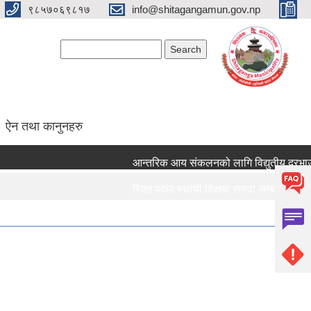
९८५७०६९८१७
info@shitagangamun.gov.np
Search form
Search
ऐन तथा कानुनहरु
आन्तरिक आय संकलनको लागि विद्युतीय दरभाउपत्र
रिक्त पदमा स्थायी शिक्षक सरुवा सम्बन्धमा ।।।
रिक्त पदमा स्थायी शिक्षक सरुवा सम्बन्धमा ।।।