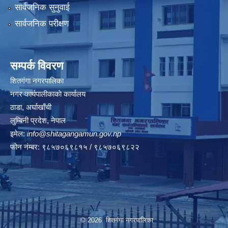
सार्वजनिक सुनुवाई
सार्वजनिक परीक्षण
सम्पर्क विवरण
शितगंगा नगरपालिका
नगर कार्यपालीकाकाे कार्यालय
ठाडा, अर्घाखाँची
लुम्बिनी प्रदेश, नेपाल
इमेल:
info@shitagangamun.gov.np
फोन नंम्बर: ९८५७०६९८१५ / ९८५७०६९८२२
© 2026 शितगंगा नगरपालिका