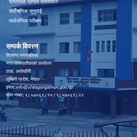
चौमासिक प्रगति प्रतिवेदन
सार्वजनिक सुनुवाई
सार्वजनिक परीक्षण
सम्पर्क विवरण
शितगंगा नगरपालिका
नगर कार्यपालीकाकाे कार्यालय
ठाडा, अर्घाखाँची
लुम्बिनी प्रदेश, नेपाल
इमेल:
info@shitagangamun.gov.np
फोन नंम्बर: ९८५७०६९८१५ / ९८५७०६९८२२