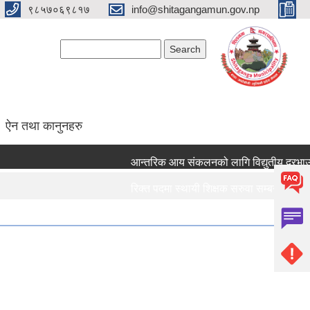
९८५७०६९८१७
info@shitagangamun.gov.np
Search form
Search
ऐन तथा कानुनहरु
आन्तरिक आय संकलनको लागि विद्युतीय दरभाउपत्र
रिक्त पदमा स्थायी शिक्षक सरुवा सम्बन्धमा ।।।
रिक्त पदमा स्थायी शिक्षक सरुवा सम्बन्धमा ।।।