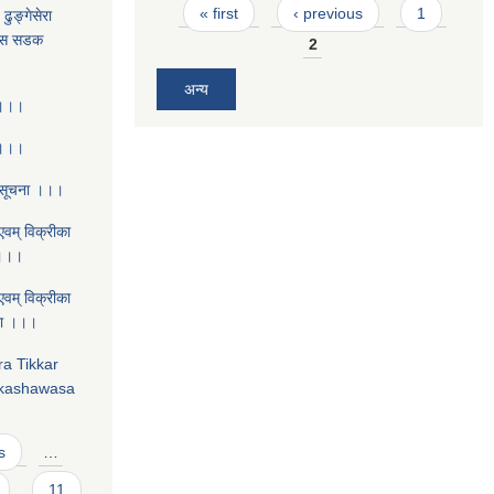
Pages
« first
‹ previous
1
ढुङ्गेसेरा
बास सडक
2
अन्य
 ।।।
 ।।।
 सूचना ।।।
एवम् विक्रीका
 ।।।
एवम् विक्रीका
चना ।।।
ra Tikkar
nkashawasa
s
…
11