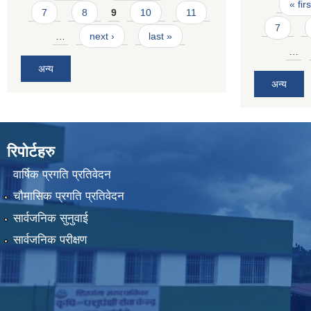
Pages
« firs
7
8
9
10
11
7
…
next ›
last »
…
अन्य
अन्य
रिपोर्टहरु
वार्षिक प्रगति प्रतिवेदन
चौमासिक प्रगति प्रतिवेदन
सार्वजनिक सुनुवाई
सार्वजनिक परीक्षण