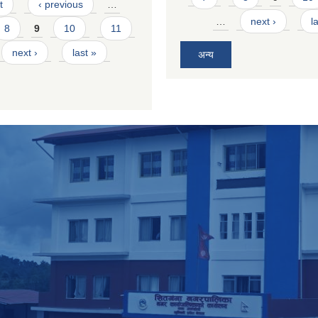
t
‹ previous
…
…
next ›
l
8
9
10
11
next ›
last »
अन्य