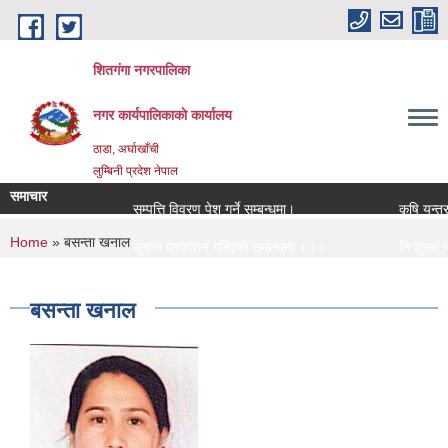
Skip to main content
शितगंगा नगरपालिका
नगर कार्यपालिकाकाे कार्यालय
ठाडा, अर्घाखाँची
लुम्बिनी प्रदेश नेपाल
समाचार
सम्पत्ति विवरण पेश गर्ने सम्बन्धमा।
कृषि यन्त्र
You are here
Home
» बसन्ता खनाल
सूचना प्रकाशन गरिएको सम्बन्धमा ।।।
नि:शुल्क मन
सामाजिक सुरक्षा भत्ता नविकरण सम्बन्धी सूचना ।।।
राजश्व संकलन
बसन्ता खनाल