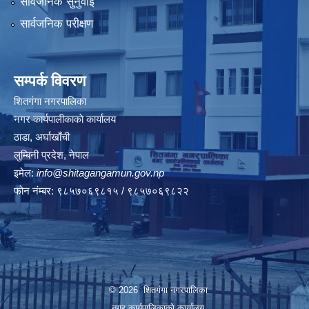
सार्वजनिक सुनुवाई
सार्वजनिक परीक्षण
सम्पर्क विवरण
शितगंगा नगरपालिका
नगर कार्यपालीकाकाे कार्यालय
ठाडा, अर्घाखाँची
लुम्बिनी प्रदेश, नेपाल
इमेल:
info@shitagangamun.gov.np
फोन नंम्बर: ९८५७०६९८१५ / ९८५७०६९८२२
© 2026 शितगंगा नगरपालिका
नगर कार्यपालिकाकाे कार्यालय