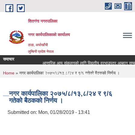
Skip to main content
शितगंगा नगरपालिका
नगर कार्यपालिकाकाे कार्यालय
ठाडा, अर्घाखाँची
लुम्बिनी प्रदेश नेपाल
समाचार
आन्तरिक आय संकलनको लागि विद्युतीय दरभाउपत्र आब्हान सम्बन्
You are here
Home
» नगर कार्यपालिका २०७५/८/१३,८/२४ र ९/६ गतेकाे बैठककाे निर्णय ।
रिक्त पदमा स्थायी शिक्षक सरुवा सम्बन्धमा ।।।
रिक्त पदमा स्थायी शिक्षक सरुवा सम्बन्धमा ।।।
नगर कार्यपालिका २०७५/८/१३,८/२४ र ९/६
गतेकाे बैठककाे निर्णय ।
Submitted on:
Mon, 01/28/2019 - 13:41