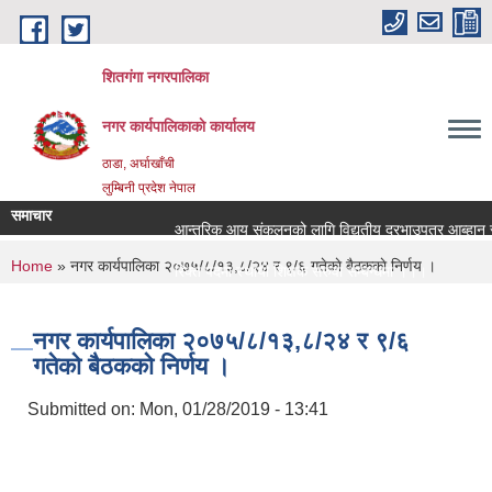
Skip to main content
शितगंगा नगरपालिका
नगर कार्यपालिकाकाे कार्यालय
ठाडा, अर्घाखाँची
लुम्बिनी प्रदेश नेपाल
समाचार
आन्तरिक आय संकलनको लागि विद्युतीय दरभाउपत्र आब्हान सम्
You are here
Home
» नगर कार्यपालिका २०७५/८/१३,८/२४ र ९/६ गतेकाे बैठककाे निर्णय ।
रिक्त पदमा स्थायी शिक्षक सरुवा सम्बन्धमा ।।।
रिक्त पदमा स्थायी शिक्षक सरुवा सम्बन्धमा ।।।
नगर कार्यपालिका २०७५/८/१३,८/२४ र ९/६
गतेकाे बैठककाे निर्णय ।
Submitted on:
Mon, 01/28/2019 - 13:41