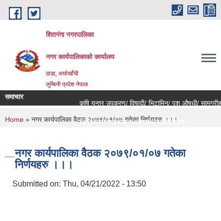
Skip to main content
शितगंगा नगरपालिका
नगर कार्यपालिकाकाे कार्यालय
ठाडा, अर्घाखाँची
लुम्बिनी प्रदेश नेपाल
समाचार
कृषि यन्त्र उपकरण/ विषादी/ भिटामिन/ पशु औषधी/ सामग्रीहरु
You are here
Home
» नगर कार्यपालिका वैठक २०७९/०१/०७ गतेका निर्णयहरु ।।।
नि:शुल्क मनोसामाजिक परामर्श सेवा सम्बन्धमा ।।।
राजश्व संकलन कार्य बन्द हुने सम्बन्धी जरुरी सूचना ।।।
नगर कार्यपालिका वैठक २०७९/०१/०७ गतेका
निर्णयहरु ।।।
Submitted on:
Thu, 04/21/2022 - 13:50