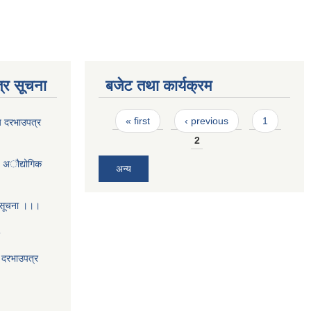
्र सूचना
बजेट तथा कार्यक्रम
Pages
« first
‹ previous
1
य दरभाउपत्र
2
- अौद्योगिक
अन्य
 सूचना ।।।
5
य दरभाउपत्र