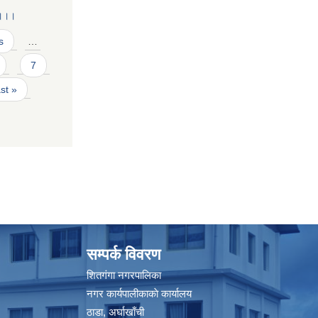
 ।।।
s
…
7
ast »
सम्पर्क विवरण
शितगंगा नगरपालिका
नगर कार्यपालीकाकाे कार्यालय
ठाडा, अर्घाखाँची