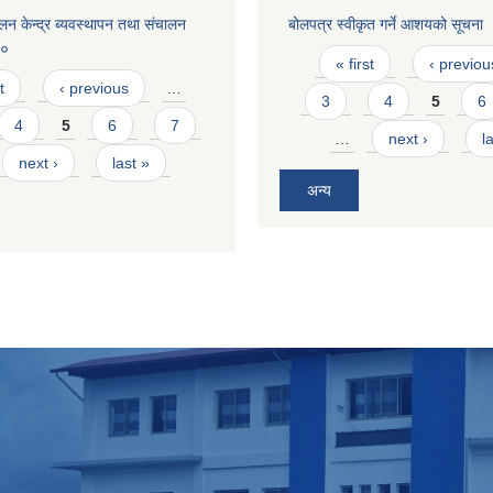
न केन्द्र ब्यवस्थापन तथा संचालन
बोलपत्र स्वीकृत गर्ने आशयको सूचना
८०
Pages
« first
‹ previou
t
‹ previous
…
3
4
5
6
4
5
6
7
…
next ›
l
next ›
last »
अन्य