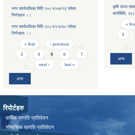
कृषि उपज संकल
नगर कार्यपालिका मिति २०८१/०७/१३ गतेका
कार्यबिधि, २०
निर्णयहरु ।।
Pages
« firs
नगर कार्यपालिका मिति २०८१/०५/३० गतेका
निर्णयहरु ।।
3
Pages
« first
‹ previous
…
…
3
4
5
6
7
अन्य
…
next ›
last »
अन्य
रिपोर्टहरु
वार्षिक प्रगति प्रतिवेदन
चौमासिक प्रगति प्रतिवेदन