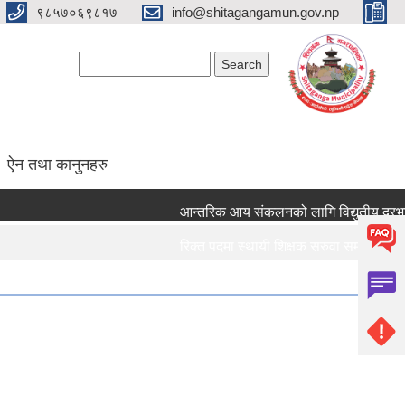
९८५७०६९८१७
info@shitagangamun.gov.np
Search form
Search
ऐन तथा कानुनहरु
आन्तरिक आय संकलनको लागि विद्युतीय दरभाउपत्
रिक्त पदमा स्थायी शिक्षक सरुवा सम्बन्धमा ।।।
रिक्त पदमा स्थायी शिक्षक सरुवा सम्बन्धमा ।।।