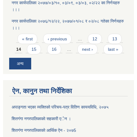
नगर कार्यपालिका २०७७/०३/१०, ०३/०९, ०३/०३, ०२/२२ का निर्णयहरु
।।।
नगर कार्यपालिका २०७६/१२/२२, २०७७/०१/०८ र ०२/०८ गतेका निर्णयहरु
।।।
Pages
« first
‹ previous
…
12
13
14
15
16
…
next ›
last »
अन्य
ऐन, कानुन तथा निर्देशिका
अपाङ्गता भएका व्यक्तिको परिचय-पत्र वितिण काययविधि, २०७५
शितगंगा नगरपालिकाकाे सहकारी एेन ।
शितग‌ंगा नगरपालिकाकाे आर्थिक ऐन - २०७5