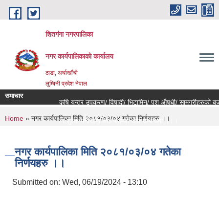
Skip to main content
शितगंगा नगरपालिका
नगर कार्यपालिकाकाे कार्यालय
ठाडा, अर्घाखाँची
लुम्बिनी प्रदेश नेपाल
समाचार
कृषि यन्त्र उपकरण/ विषादी/ भिटामिन/ पशु औषधी/ सामग्रीहरुको बजार
You are here
Home
» नगर कार्यपालिका मिति २०८१/०३/०४ गतेका निर्णयहरु ।।
नि:शुल्क मनोसामाजिक परामर्श सेवा सम्बन्धमा ।।।
राजश्व संकलन कार्य बन्द हुने सम्बन्धी जरुरी सूचना ।।।
नगर कार्यपालिका मिति २०८१/०३/०४ गतेका
निर्णयहरु ।।
Submitted on:
Wed, 06/19/2024 - 13:10