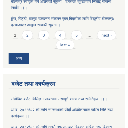
बोलपत्र स्वीकृत गर्ने आशयको सूचना - डमरुदह बहुउश्यीय सिंचाई योजना
निर्माण।।।
ढूंगा, गिट्टी, वालुवा उत्खनन संकलन एवम् बिक्रीका लागि विद्युतीय बोलपत्र/
दरभाउपत्र आह्वान सम्बन्धी सूचना ।
Pages
1
2
3
4
5
…
next ›
last »
अन्य
बजेट तथा कार्यक्रम
संसोधित बजेट शिलिङ्ग सम्बन्धमा - सम्पूर्ण शाखा तथा समितिहरु ।।।
आ.व. २०८१/८२ को लागि नगरसभाको सोर्हौ अधिवेशनबाट पारित निति तथा
कार्यक्रम ।।
आ.व. २०८२/८३ को लागि सत्रौ नगरसभाबाट स्विकृत वार्षिक नगर विकास