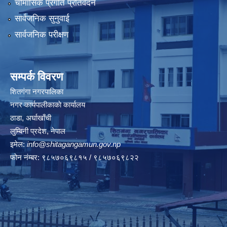
चौमासिक प्रगति प्रतिवेदन
सार्वजनिक सुनुवाई
सार्वजनिक परीक्षण
सम्पर्क विवरण
शितगंगा नगरपालिका
नगर कार्यपालीकाकाे कार्यालय
ठाडा, अर्घाखाँची
लुम्बिनी प्रदेश, नेपाल
इमेल:
info@shitagangamun.gov.np
फोन नंम्बर: ९८५७०६९८१५ / ९८५७०६९८२२